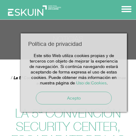
NOTICIAS
Política de privacidad
Este sitio Web utiliza cookies propias y de
terceros con objeto de mejorar la experiencia
de navegación. Si continúa navegando estará
aceptando de forma expresa el uso de estas
Home
Noticias
Noticias
cookies. Puede obtener más información en
La 5ª Convención Security Center, escaparate de las últimas
nuestra página de
Uso de Cookies
.
soluciones de TESA ASSA ABLOY
Acepto
LA 5ª CONVENCIÓN
SECURITY CENTER,